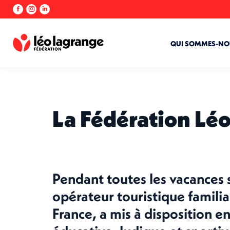
La
La
La
page
page
page
Facebook
Instagram
LinkedIn
s'ouvre
s'ouvre
s'ouvre
QUI SOMMES-NO
dans
dans
dans
une
une
une
nouvelle
nouvelle
nouvelle
fenêtre
fenêtre
fenêtre
La Fédération Lé
Pendant toutes les vacances s
opérateur touristique familia
France, a mis à disposition e