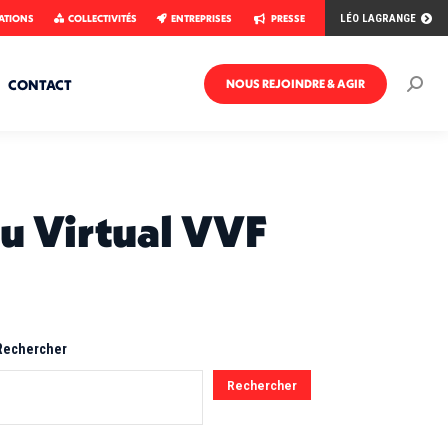
ATIONS
COLLECTIVITÉS
ENTREPRISES
PRESSE
LÉO LAGRANGE
CONTACT
NOUS REJOINDRE & AGIR
Rech
:
du Virtual VVF
Rechercher
Rechercher