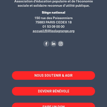
Association d'éducation populaire et de l'économie
sociale et solidaire reconnue d’utilité publique.
Siège national
150 rue des Poissonniers
75883 PARIS CEDEX 18
01 53 09 00 00
accueil.fll@leolagrange.org
Retrouvez-nous sur :
La
La
La
page
page
page
Facebook
LinkedIn
Instagram
s'ouvre
s'ouvre
s'ouvre
dans
dans
dans
NOUS SOUTENIR & AGIR
une
une
une
nouvelle
nouvelle
nouvelle
fenêtre
fenêtre
fenêtre
DEVENIR BÉNÉVOLE
FAIRE UN DON