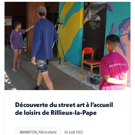
Découverte du street art à l’accueil
de loisirs de Rillieux-la-Pape
ANIMATION
,
Périscolaire
26 août 2022