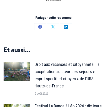
Partager cette ressource
Partager
Partager
Partager
sur
sur
sur
Facebook
X
LinkedIn
Et aussi...
Droit aux vacances et citoyenneté : la
coopération au cœur des séjours «
esprit sportif et citoyen » de l’URSLL
Hauts-de-France
6 août 2026
Festival La Bande à Léo 2026 : dix jours