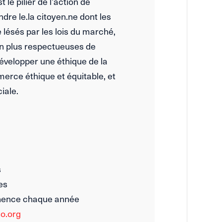
le pilier de l’action de
endre le.la citoyen.ne dont les
lésés par les lois du marché,
ion plus respectueuses de
évelopper une éthique de la
rce éthique et équitable, et
iale.
s
es
nence chaque année
o.org