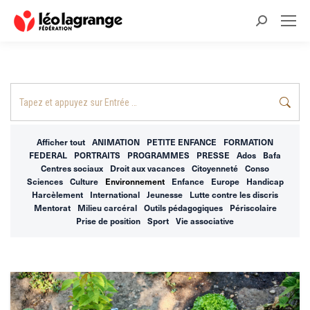
Recherche
:
Recherche
:
Afficher tout
ANIMATION
PETITE ENFANCE
FORMATION
FEDERAL
PORTRAITS
PROGRAMMES
PRESSE
Ados
Bafa
Centres sociaux
Droit aux vacances
Citoyenneté
Conso
Sciences
Culture
Environnement
Enfance
Europe
Handicap
Harcèlement
International
Jeunesse
Lutte contre les discris
Mentorat
Milieu carcéral
Outils pédagogiques
Périscolaire
Prise de position
Sport
Vie associative