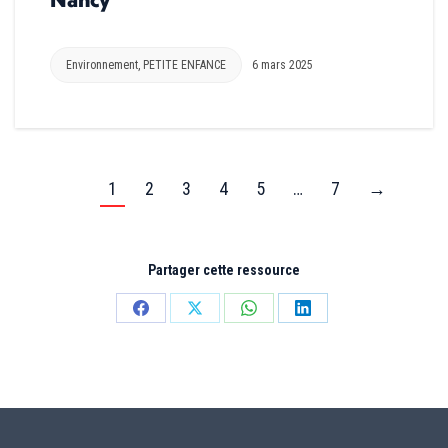
Environnement
,
PETITE ENFANCE
6 mars 2025
1
2
3
4
5
…
7
→
Partager cette ressource
Partager
Partager
Partager
Partager
sur
sur
sur
sur
Facebook
X
WhatsApp
LinkedIn