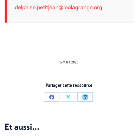
delphine.petitjean@leolagrange.org
6 mars 2025
Partager cette ressource
Partager
Partager
Partager
sur
sur
sur
Facebook
X
LinkedIn
Et aussi...