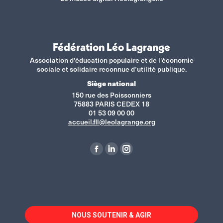
Fédération Léo Lagrange
Association d'éducation populaire et de l'économie
sociale et solidaire reconnue d’utilité publique.
Siège national
150 rue des Poissonniers
75883 PARIS CEDEX 18
01 53 09 00 00
accueil.fll@leolagrange.org
Retrouvez-nous sur :
La
La
La
page
page
page
Facebook
LinkedIn
Instagram
s'ouvre
s'ouvre
s'ouvre
dans
dans
dans
NOUS SOUTENIR & AGIR
une
une
une