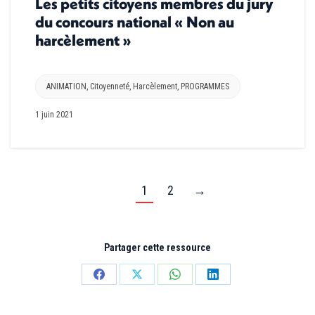
Les petits citoyens membres du jury
du concours national « Non au
harcèlement »
ANIMATION
,
Citoyenneté
,
Harcèlement
,
PROGRAMMES
1 juin 2021
1
2
→
Partager cette ressource
Partager
Partager
Partager
Partager
sur
sur
sur
sur