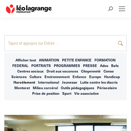
Recherche
:
Recherche
:
Afficher tout
ANIMATION
PETITE ENFANCE
FORMATION
FEDERAL
PORTRAITS
PROGRAMMES
PRESSE
Ados
Bafa
Centres sociaux
Droit aux vacances
Citoyenneté
Conso
Sciences
Culture
Environnement
Enfance
Europe
Handicap
Harcèlement
International
Jeunesse
Lutte contre les discris
Mentorat
Milieu carcéral
Outils pédagogiques
Périscolaire
Prise de position
Sport
Vie associative