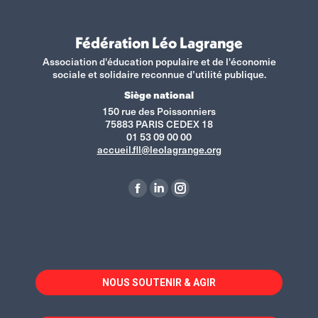
Fédération Léo Lagrange
Association d'éducation populaire et de l'économie
sociale et solidaire reconnue d’utilité publique.
Siège national
150 rue des Poissonniers
75883 PARIS CEDEX 18
01 53 09 00 00
accueil.fll@leolagrange.org
Retrouvez-nous sur :
La
La
La
page
page
page
Facebook
LinkedIn
Instagram
s'ouvre
s'ouvre
s'ouvre
dans
dans
dans
NOUS SOUTENIR & AGIR
une
une
une
nouvelle
nouvelle
nouvelle