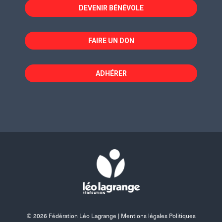
fenêtre
fenêtre
fenêtre
DEVENIR BÉNÉVOLE
FAIRE UN DON
ADHÉRER
© 2026 Fédération Léo Lagrange |
Mentions légales Politiques