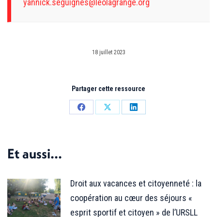
yannick.seguignes@leolagrange.org
18 juillet 2023
Partager cette ressource
Partager
Partager
Partager
sur
sur
sur
Facebook
X
LinkedIn
Et aussi...
Droit aux vacances et citoyenneté : la
coopération au cœur des séjours «
esprit sportif et citoyen » de l’URSLL