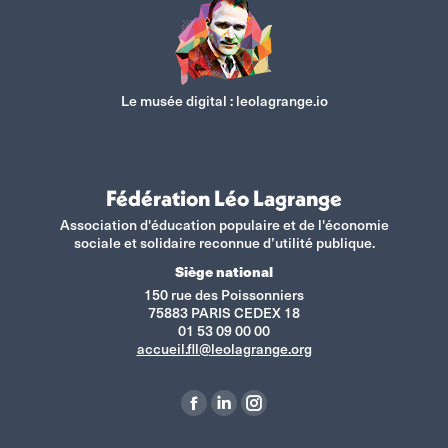
Le musée digital :
leolagrange.io
Fédération Léo Lagrange
Association d'éducation populaire et de l'économie
sociale et solidaire reconnue d’utilité publique.
Siège national
150 rue des Poissonniers
75883 PARIS CEDEX 18
01 53 09 00 00
accueil.fll@leolagrange.org
Retrouvez-nous sur :
La
La
La
page
page
page