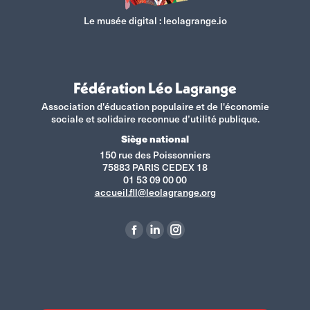
Le musée digital :
leolagrange.io
Fédération Léo Lagrange
Association d'éducation populaire et de l'économie
sociale et solidaire reconnue d’utilité publique.
Siège national
150 rue des Poissonniers
75883 PARIS CEDEX 18
01 53 09 00 00
accueil.fll@leolagrange.org
Retrouvez-nous sur :
La
La
La
page
page
page
Facebook
LinkedIn
Instagram
s'ouvre
s'ouvre
s'ouvre
dans
dans
dans