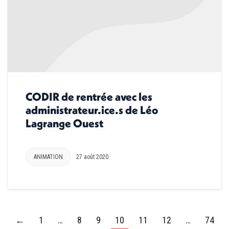
CODIR de rentrée avec les
administrateur.ice.s de Léo
Lagrange Ouest
ANIMATION
27 août 2020
←
1
…
8
9
10
11
12
…
74