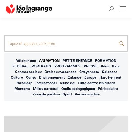
Recherche
:
Recherche
:
Afficher tout
ANIMATION
PETITE ENFANCE
FORMATION
FEDERAL
PORTRAITS
PROGRAMMES
PRESSE
Ados
Bafa
Centres sociaux
Droit aux vacances
Citoyenneté
Sciences
Culture
Conso
Environnement
Enfance
Europe
Harcèlement
Handicap
International
Jeunesse
Lutte contre les discris
Mentorat
Milieu carcéral
Outils pédagogiques
Périscolaire
Prise de position
Sport
Vie associative