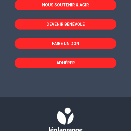
NOUS SOUTENIR & AGIR
une
une
une
nouvelle
nouvelle
nouvelle
fenêtre
fenêtre
fenêtre
DEVENIR BÉNÉVOLE
FAIRE UN DON
ADHÉRER