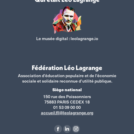
Le musée digital :
leolagrange.io
Fédération Léo Lagrange
Association d'éducation populaire et de l'économie
sociale et solidaire reconnue d’utilité publique.
Siège national
150 rue des Poissonniers
75883 PARIS CEDEX 18
01 53 09 00 00
accueil.fll@leolagrange.org
Retrouvez-nous sur :
La
La
La