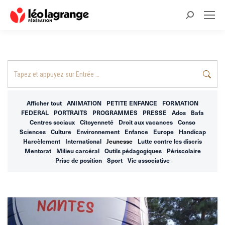
Recherche
:
Recherche
:
Afficher tout
ANIMATION
PETITE ENFANCE
FORMATION
FEDERAL
PORTRAITS
PROGRAMMES
PRESSE
Ados
Bafa
Centres sociaux
Citoyenneté
Droit aux vacances
Conso
Sciences
Culture
Environnement
Enfance
Europe
Handicap
Harcèlement
International
Jeunesse
Lutte contre les discris
Mentorat
Milieu carcéral
Outils pédagogiques
Périscolaire
Prise de position
Sport
Vie associative