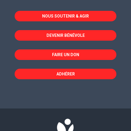
s'ouvre
s'ouvre
s'ouvre
dans
dans
dans
NOUS SOUTENIR & AGIR
une
une
une
nouvelle
nouvelle
nouvelle
fenêtre
fenêtre
fenêtre
DEVENIR BÉNÉVOLE
FAIRE UN DON
ADHÉRER