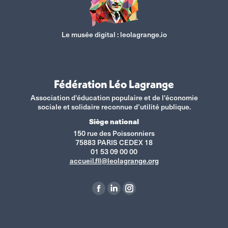
Le musée digital :
leolagrange.io
Fédération Léo Lagrange
Association d'éducation populaire et de l'économie
sociale et solidaire reconnue d’utilité publique.
Siège national
150 rue des Poissonniers
75883 PARIS CEDEX 18
01 53 09 00 00
accueil.fll@leolagrange.org
Retrouvez-nous sur :
La
La
La
page
page
page
Facebook
LinkedIn
Instagram