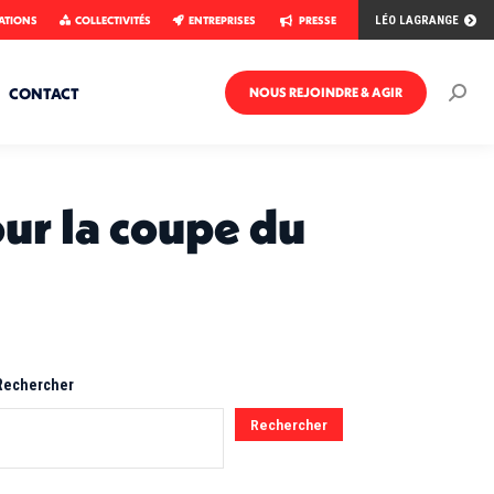
ATIONS
COLLECTIVITÉS
ENTREPRISES
PRESSE
LÉO LAGRANGE
CONTACT
NOUS REJOINDRE & AGIR
Rech
:
ur la coupe du
Rechercher
Rechercher