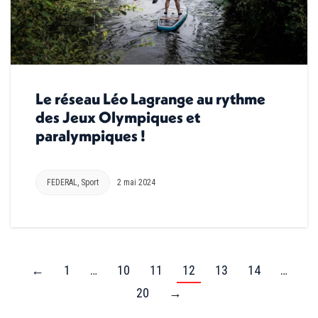
Le réseau Léo Lagrange au rythme
des Jeux Olympiques et
paralympiques !
FEDERAL
,
Sport
2 mai 2024
←
1
…
10
11
12
13
14
…
20
→