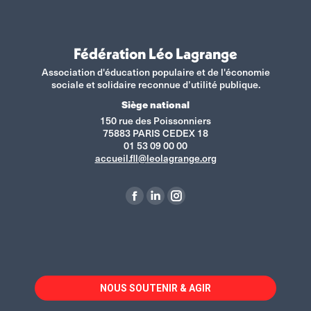
Fédération Léo Lagrange
Association d'éducation populaire et de l'économie
sociale et solidaire reconnue d’utilité publique.
Siège national
150 rue des Poissonniers
75883 PARIS CEDEX 18
01 53 09 00 00
accueil.fll@leolagrange.org
Retrouvez-nous sur :
La
La
La
page
page
page
Facebook
LinkedIn
Instagram
s'ouvre
s'ouvre
s'ouvre
dans
dans
dans
NOUS SOUTENIR & AGIR
une
une
une