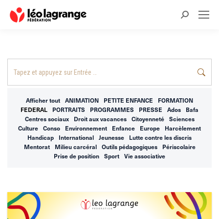
Recherche
:
Recherche
:
Afficher tout
ANIMATION
PETITE ENFANCE
FORMATION
FEDERAL
PORTRAITS
PROGRAMMES
PRESSE
Ados
Bafa
Centres sociaux
Droit aux vacances
Citoyenneté
Sciences
Culture
Conso
Environnement
Enfance
Europe
Harcèlement
Handicap
International
Jeunesse
Lutte contre les discris
Mentorat
Milieu carcéral
Outils pédagogiques
Périscolaire
Prise de position
Sport
Vie associative