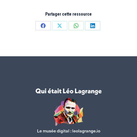
Partager cette ressource
Partager
Partager
Partager
Partager
sur
sur
sur
sur
Facebook
X
WhatsApp
LinkedIn
Qui était Léo Lagrange
Le musée digital :
leolagrange.io