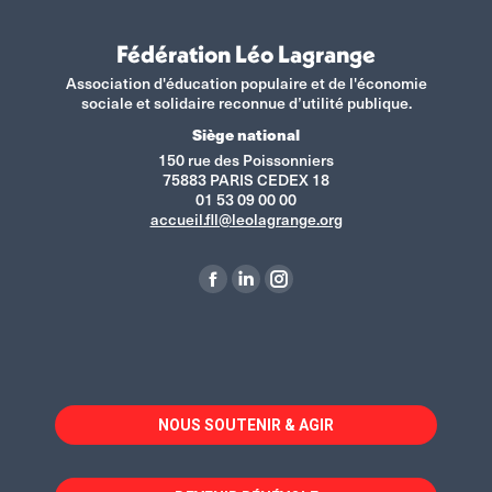
Fédération Léo Lagrange
Association d'éducation populaire et de l'économie
sociale et solidaire reconnue d’utilité publique.
Siège national
150 rue des Poissonniers
75883 PARIS CEDEX 18
01 53 09 00 00
accueil.fll@leolagrange.org
Retrouvez-nous sur :
La
La
La
page
page
page
Facebook
LinkedIn
Instagram
s'ouvre
s'ouvre
s'ouvre
dans
dans
dans
NOUS SOUTENIR & AGIR
une
une
une
nouvelle
nouvelle
nouvelle
fenêtre
fenêtre
fenêtre