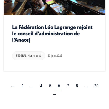
La Fédération Léo Lagrange rejoint
le conseil d’administration de
l’Anacej
FEDERAL
,
Non classé
23 juin 2025
←
1
…
4
5
6
7
8
…
20
→