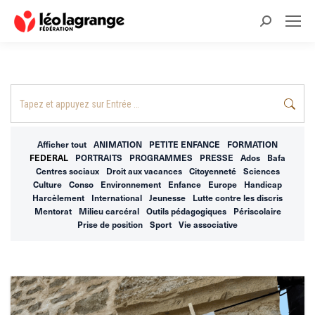
Recherche
:
Recherche
:
Afficher tout
ANIMATION
PETITE ENFANCE
FORMATION
FEDERAL
PORTRAITS
PROGRAMMES
PRESSE
Ados
Bafa
Centres sociaux
Droit aux vacances
Citoyenneté
Sciences
Culture
Conso
Environnement
Enfance
Europe
Handicap
Harcèlement
International
Jeunesse
Lutte contre les discris
Mentorat
Milieu carcéral
Outils pédagogiques
Périscolaire
Prise de position
Sport
Vie associative