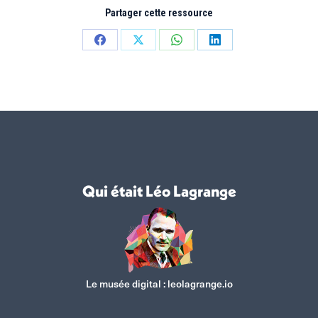
Partager cette ressource
Partager
Partager
Partager
Partager
sur
sur
sur
sur
Facebook
X
WhatsApp
LinkedIn
Qui était Léo Lagrange
Le musée digital :
leolagrange.io