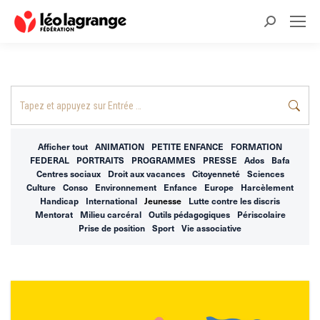
Recherche
:
Recherche
:
Afficher tout
ANIMATION
PETITE ENFANCE
FORMATION
FEDERAL
PORTRAITS
PROGRAMMES
PRESSE
Ados
Bafa
Centres sociaux
Droit aux vacances
Citoyenneté
Sciences
Culture
Conso
Environnement
Enfance
Europe
Harcèlement
Handicap
International
Jeunesse
Lutte contre les discris
Mentorat
Milieu carcéral
Outils pédagogiques
Périscolaire
Prise de position
Sport
Vie associative