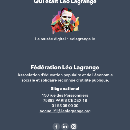
Qui était Léo Lagrange
Le musée digital :
leolagrange.io
Fédération Léo Lagrange
Association d'éducation populaire et de l'économie
sociale et solidaire reconnue d’utilité publique.
Siège national
150 rue des Poissonniers
75883 PARIS CEDEX 18
01 53 09 00 00
accueil.fll@leolagrange.org
Retrouvez-nous sur :
La
La
La