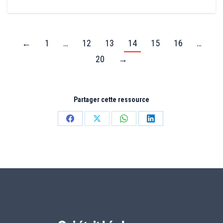
←
1
…
12
13
14
15
16
…
20
→
Partager cette ressource
Partager
Partager
Partager
Partager
sur
sur
sur
sur
Facebook
X
WhatsApp
LinkedIn