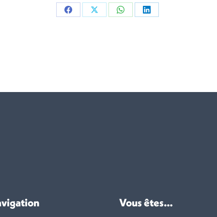
Partager
Partager
Partager
Partager
sur
sur
sur
sur
Facebook
X
WhatsApp
LinkedIn
vigation
Vous êtes…