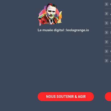
Le musée digital :
leolagrange.io
NOUS SOUTENIR & AGIR