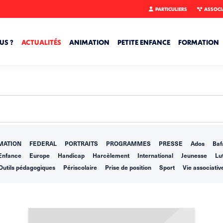
PARTICULIERS
ASSOCI
US ?
ACTUALITÉS
ANIMATION
PETITE ENFANCE
FORMATION
MATION
FEDERAL
PORTRAITS
PROGRAMMES
PRESSE
Ados
Baf
Enfance
Europe
Handicap
Harcèlement
International
Jeunesse
Lut
Outils pédagogiques
Périscolaire
Prise de position
Sport
Vie associativ