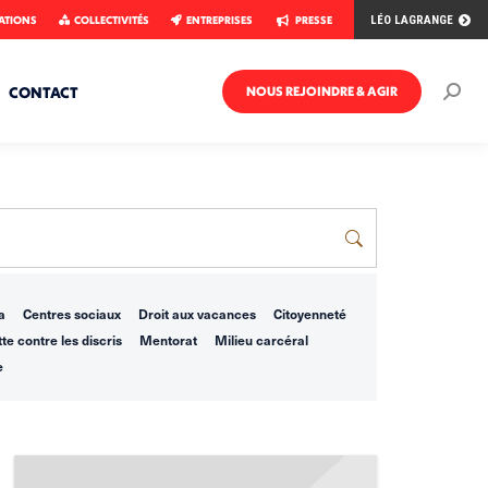
ATIONS
COLLECTIVITÉS
ENTREPRISES
PRESSE
LÉO LAGRANGE
CONTACT
NOUS REJOINDRE & AGIR
Rech
:
a
Centres sociaux
Droit aux vacances
Citoyenneté
te contre les discris
Mentorat
Milieu carcéral
e