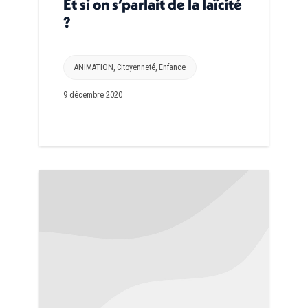
Et si on s’parlait de la laïcité
?
ANIMATION
,
Citoyenneté
,
Enfance
9 décembre 2020