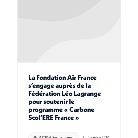
La Fondation Air France
s’engage auprès de la
Fédération Léo Lagrange
pour soutenir le
programme « Carbone
Scol’ERE France »
ANIMATION
,
Environnement
2 décembre 2020