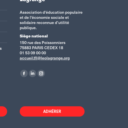
Association d'éducation populaire
et de l'économie sociale et
solidaire reconnue d’utilité
publique.
Siège national
150 rue des Poissonniers
75883 PARIS CEDEX 18
s
01 53 09 00 00
accueil.fll@leolagrange.org
Retrouvez-nous sur :
La
La
La
page
page
page
Facebook
LinkedIn
Instagram
s'ouvre
s'ouvre
s'ouvre
dans
dans
dans
ADHÉRER
une
une
une
nouvelle
nouvelle
nouvelle