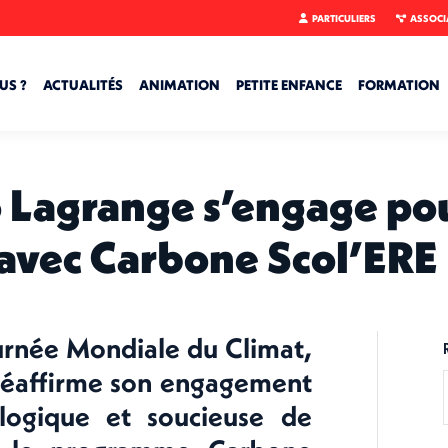
PARTICULIERS
ASSOCI
US ?
ACTUALITÉS
ANIMATION
PETITE ENFANCE
FORMATION
o Lagrange s’engage po
avec Carbone Scol’ERE
urnée Mondiale du Climat,
 réaffirme son engagement
logique et soucieuse de