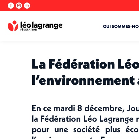
La
La
La
page
page
page
Facebook
Instagram
LinkedIn
s'ouvre
s'ouvre
s'ouvre
QUI SOMMES-NO
dans
dans
dans
une
une
une
nouvelle
nouvelle
nouvelle
fenêtre
fenêtre
fenêtre
La Fédération Lé
l’environnement 
En ce mardi 8 décembre, Jo
la Fédération Léo Lagrange
pour une société plus éco