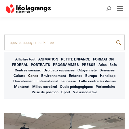
Recherche
:
Recherche
:
Afficher tout
ANIMATION
PETITE ENFANCE
FORMATION
FEDERAL
PORTRAITS
PROGRAMMES
PRESSE
Ados
Bafa
Centres sociaux
Droit aux vacances
Citoyenneté
Sciences
Culture
Conso
Environnement
Enfance
Europe
Handicap
Harcèlement
International
Jeunesse
Lutte contre les discris
Mentorat
Milieu carcéral
Outils pédagogiques
Périscolaire
Prise de position
Sport
Vie associative