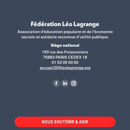
Fédération Léo Lagrange
Association d'éducation populaire et de l'économie
sociale et solidaire reconnue d’utilité publique.
Siège national
150 rue des Poissonniers
75883 PARIS CEDEX 18
01 53 09 00 00
accueil.fll@leolagrange.org
Retrouvez-nous sur :
La
La
La
page
page
page
Facebook
LinkedIn
Instagram
s'ouvre
s'ouvre
s'ouvre
dans
dans
dans
NOUS SOUTENIR & AGIR
une
une
une