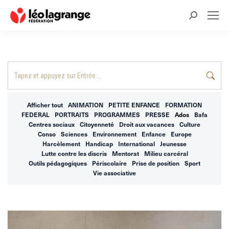
Recherche
:
Recherche
:
Afficher tout
ANIMATION
PETITE ENFANCE
FORMATION
FEDERAL
PORTRAITS
PROGRAMMES
PRESSE
Ados
Bafa
Centres sociaux
Citoyenneté
Droit aux vacances
Culture
Conso
Sciences
Environnement
Enfance
Europe
Harcèlement
Handicap
International
Jeunesse
Lutte contre les discris
Mentorat
Milieu carcéral
Outils pédagogiques
Périscolaire
Prise de position
Sport
Vie associative