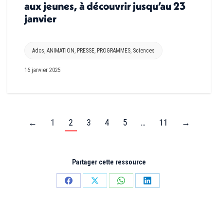
aux jeunes, à découvrir jusqu’au 23
janvier
Ados
,
ANIMATION
,
PRESSE
,
PROGRAMMES
,
Sciences
16 janvier 2025
←
1
2
3
4
5
…
11
→
Partager cette ressource
Partager
Partager
Partager
Partager
sur
sur
sur
sur
Facebook
X
WhatsApp
LinkedIn