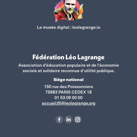
Le musée digital :
leolagrange.io
Fédération Léo Lagrange
Association d'éducation populaire et de l'économie
sociale et solidaire reconnue d’utilité publique.
Siège national
150 rue des Poissonniers
75883 PARIS CEDEX 18
01 53 09 00 00
accueil.fll@leolagrange.org
Retrouvez-nous sur :
La
La
La
page
page
page