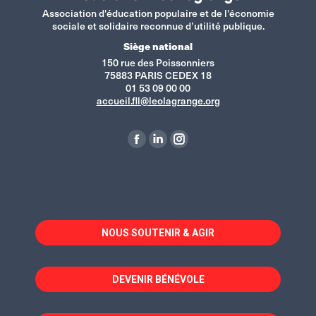
Association d'éducation populaire et de l'économie
sociale et solidaire reconnue d’utilité publique.
Siège national
150 rue des Poissonniers
75883 PARIS CEDEX 18
01 53 09 00 00
accueil.fll@leolagrange.org
Retrouvez-nous sur :
La
La
La
page
page
page
Facebook
LinkedIn
Instagram
s'ouvre
s'ouvre
s'ouvre
dans
dans
dans
NOUS SOUTENIR & AGIR
une
une
une
nouvelle
nouvelle
nouvelle
fenêtre
fenêtre
fenêtre
DEVENIR BÉNÉVOLE