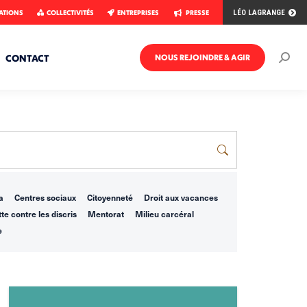
ATIONS
COLLECTIVITÉS
ENTREPRISES
PRESSE
LÉO LAGRANGE
CONTACT
NOUS REJOINDRE & AGIR
Rech
:
a
Centres sociaux
Citoyenneté
Droit aux vacances
te contre les discris
Mentorat
Milieu carcéral
e