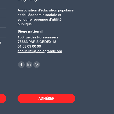
Association d'éducation populaire
et de l'économie sociale et
solidaire reconnue d’utilité
publique.
Siège national
150 rue des Poissonniers
75883 PARIS CEDEX 18
s
01 53 09 00 00
accueil.fll@leolagrange.org
Retrouvez-nous sur :
La
La
La
page
page
page
Facebook
LinkedIn
Instagram
s'ouvre
s'ouvre
s'ouvre
dans
dans
dans
ADHÉRER
une
une
une
nouvelle
nouvelle
nouvelle
fenêtre
fenêtre
fenêtre