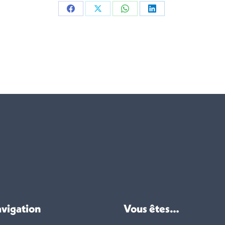
Partager
Partager
Partager
Partager
sur
sur
sur
sur
Facebook
X
WhatsApp
LinkedIn
vigation
Vous êtes…