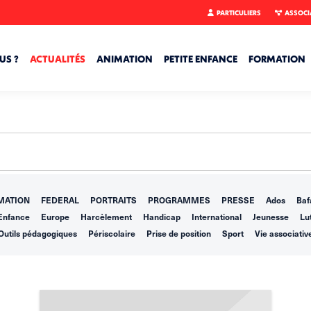
PARTICULIERS
ASSOCI
US ?
ACTUALITÉS
ANIMATION
PETITE ENFANCE
FORMATION
MATION
FEDERAL
PORTRAITS
PROGRAMMES
PRESSE
Ados
Baf
Enfance
Europe
Harcèlement
Handicap
International
Jeunesse
Lut
Outils pédagogiques
Périscolaire
Prise de position
Sport
Vie associativ