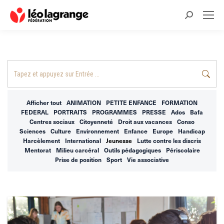
Recherche
:
Recherche
:
Afficher tout
ANIMATION
PETITE ENFANCE
FORMATION
FEDERAL
PORTRAITS
PROGRAMMES
PRESSE
Ados
Bafa
Centres sociaux
Citoyenneté
Droit aux vacances
Conso
Sciences
Culture
Environnement
Enfance
Europe
Handicap
Harcèlement
International
Jeunesse
Lutte contre les discris
Mentorat
Milieu carcéral
Outils pédagogiques
Périscolaire
Prise de position
Sport
Vie associative