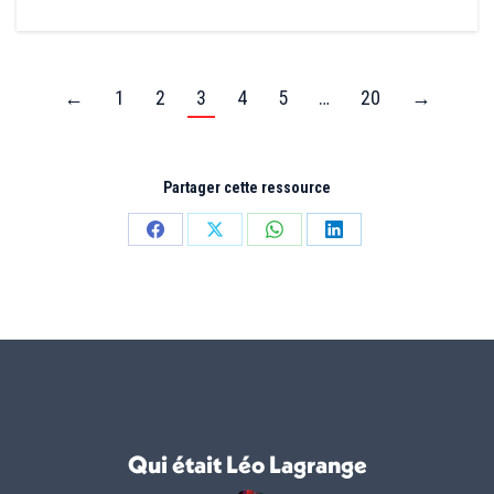
←
1
2
3
4
5
…
20
→
Partager cette ressource
Partager
Partager
Partager
Partager
sur
sur
sur
sur
Facebook
X
WhatsApp
LinkedIn
Qui était Léo Lagrange