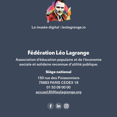
Le musée digital :
leolagrange.io
Fédération Léo Lagrange
Association d'éducation populaire et de l'économie
sociale et solidaire reconnue d’utilité publique.
Siège national
150 rue des Poissonniers
75883 PARIS CEDEX 18
01 53 09 00 00
accueil.fll@leolagrange.org
Retrouvez-nous sur :
La
La
La
page
page
page