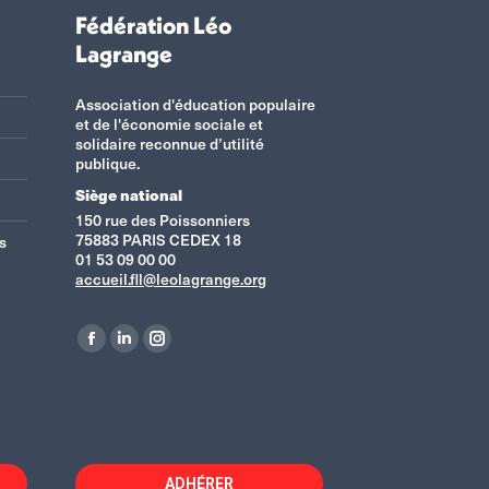
Fédération Léo
Lagrange
Association d'éducation populaire
et de l'économie sociale et
solidaire reconnue d’utilité
publique.
Siège national
150 rue des Poissonniers
75883 PARIS CEDEX 18
s
01 53 09 00 00
accueil.fll@leolagrange.org
Retrouvez-nous sur :
La
La
La
page
page
page
Facebook
LinkedIn
Instagram
s'ouvre
s'ouvre
s'ouvre
dans
dans
dans
ADHÉRER