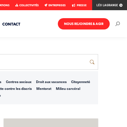
ATIONS
COLLECTIVITÉS
ENTREPRISES
PRESSE
LÉO LAGRANGE
CONTACT
NOUS REJOINDRE & AGIR
Rech
:
a
Centres sociaux
Droit aux vacances
Citoyenneté
te contre les discris
Mentorat
Milieu carcéral
e