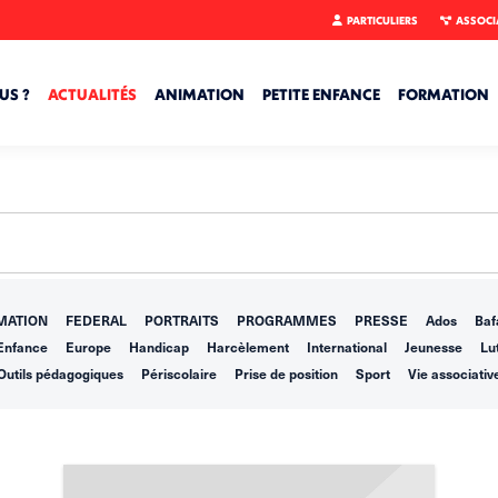
PARTICULIERS
ASSOCI
US ?
ACTUALITÉS
ANIMATION
PETITE ENFANCE
FORMATION
MATION
FEDERAL
PORTRAITS
PROGRAMMES
PRESSE
Ados
Baf
Enfance
Europe
Handicap
Harcèlement
International
Jeunesse
Lut
Outils pédagogiques
Périscolaire
Prise de position
Sport
Vie associativ