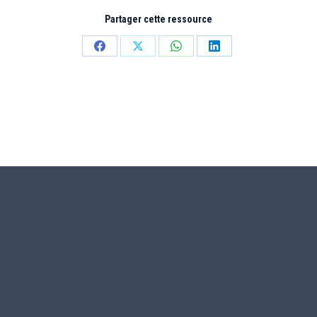
Partager cette ressource
Partager
Partager
Partager
Partager
sur
sur
sur
sur
Facebook
X
WhatsApp
LinkedIn