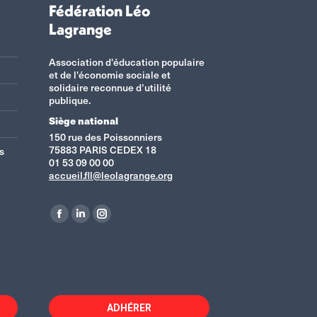
Fédération Léo
Lagrange
Association d'éducation populaire
et de l'économie sociale et
solidaire reconnue d’utilité
publique.
Siège national
150 rue des Poissonniers
75883 PARIS CEDEX 18
s
01 53 09 00 00
accueil.fll@leolagrange.org
Retrouvez-nous sur :
La
La
La
page
page
page
Facebook
LinkedIn
Instagram
s'ouvre
s'ouvre
s'ouvre
dans
dans
dans
ADHÉRER
une
une
une