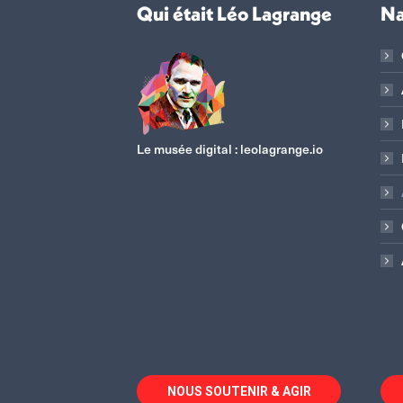
Qui était Léo Lagrange
Na
Le musée digital :
leolagrange.io
NOUS SOUTENIR & AGIR