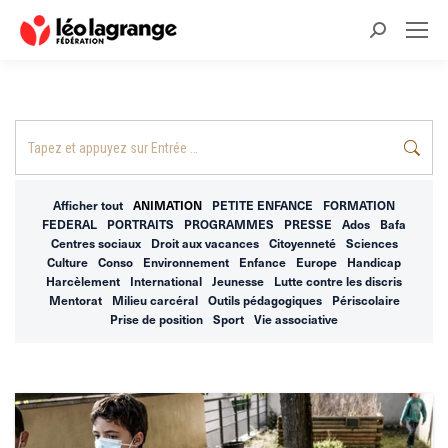
Recherche
:
Recherche
:
Afficher tout
ANIMATION
PETITE ENFANCE
FORMATION
FEDERAL
PORTRAITS
PROGRAMMES
PRESSE
Ados
Bafa
Centres sociaux
Droit aux vacances
Citoyenneté
Sciences
Culture
Conso
Environnement
Enfance
Europe
Handicap
Harcèlement
International
Jeunesse
Lutte contre les discris
Mentorat
Milieu carcéral
Outils pédagogiques
Périscolaire
Prise de position
Sport
Vie associative