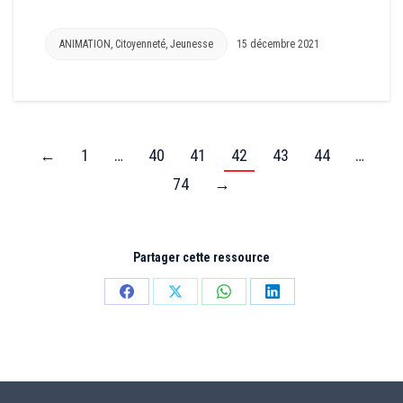
ANIMATION
,
Citoyenneté
,
Jeunesse
15 décembre 2021
←
1
…
40
41
42
43
44
…
74
→
Partager cette ressource
Partager
Partager
Partager
Partager
sur
sur
sur
sur
Facebook
X
WhatsApp
LinkedIn