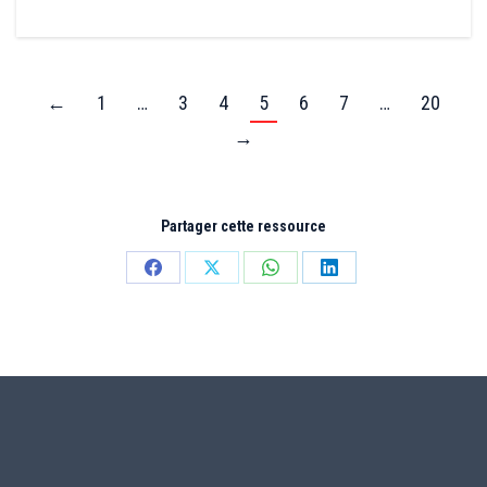
←
1
…
3
4
5
6
7
…
20
→
Partager cette ressource
Partager
Partager
Partager
Partager
sur
sur
sur
sur
Facebook
X
WhatsApp
LinkedIn