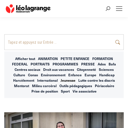
Recherche
:
Recherche
:
Afficher tout
ANIMATION
PETITE ENFANCE
FORMATION
FEDERAL
PORTRAITS
PROGRAMMES
PRESSE
Ados
Bafa
Centres sociaux
Droit aux vacances
Citoyenneté
Sciences
Culture
Conso
Environnement
Enfance
Europe
Handicap
Harcèlement
International
Jeunesse
Lutte contre les discris
Mentorat
Milieu carcéral
Outils pédagogiques
Périscolaire
Prise de position
Sport
Vie associative