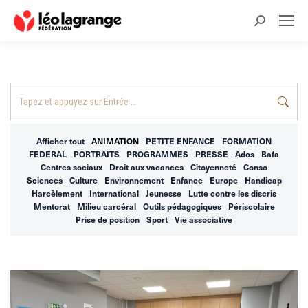
Recherche
:
Recherche
:
Afficher tout
ANIMATION
PETITE ENFANCE
FORMATION
FEDERAL
PORTRAITS
PROGRAMMES
PRESSE
Ados
Bafa
Centres sociaux
Droit aux vacances
Citoyenneté
Conso
Sciences
Culture
Environnement
Enfance
Europe
Handicap
Harcèlement
International
Jeunesse
Lutte contre les discris
Mentorat
Milieu carcéral
Outils pédagogiques
Périscolaire
Prise de position
Sport
Vie associative