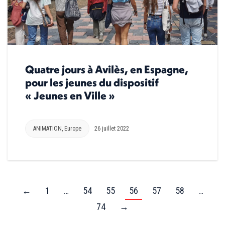
Quatre jours à Avilès, en Espagne,
pour les jeunes du dispositif
« Jeunes en Ville »
ANIMATION
,
Europe
26 juillet 2022
←
1
…
54
55
56
57
58
…
74
→