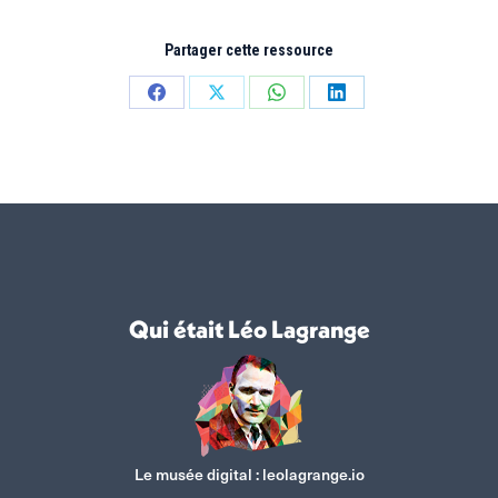
Partager cette ressource
Partager
Partager
Partager
Partager
sur
sur
sur
sur
Facebook
X
WhatsApp
LinkedIn
Qui était Léo Lagrange
Le musée digital :
leolagrange.io