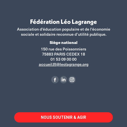
Fédération Léo Lagrange
Association d'éducation populaire et de l'économie
sociale et solidaire reconnue d’utilité publique.
Siège national
150 rue des Poissonniers
75883 PARIS CEDEX 18
01 53 09 00 00
accueil.fll@leolagrange.org
Retrouvez-nous sur :
La
La
La
page
page
page
Facebook
LinkedIn
Instagram
s'ouvre
s'ouvre
s'ouvre
dans
dans
dans
NOUS SOUTENIR & AGIR
une
une
une