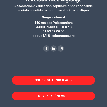
Association d'éducation populaire et de l'économie
sociale et solidaire reconnue d’utilité publique.
Siège national
150 rue des Poissonniers
75883 PARIS CEDEX 18
01 53 09 00 00
accueil.fll@leolagrange.org
Retrouvez-nous sur :
La
La
La
page
page
page
Facebook
LinkedIn
Instagram
s'ouvre
s'ouvre
s'ouvre
dans
dans
dans
NOUS SOUTENIR & AGIR
une
une
une
nouvelle
nouvelle
nouvelle
fenêtre
fenêtre
fenêtre
DEVENIR BÉNÉVOLE