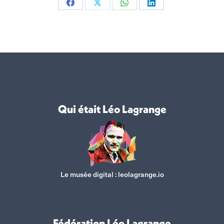
Partager
Partager
Partager
Partager
sur
sur
sur
sur
Facebook
X
WhatsApp
LinkedIn
Qui était Léo Lagrange
Le musée digital :
leolagrange.io
Fédération Léo Lagrange