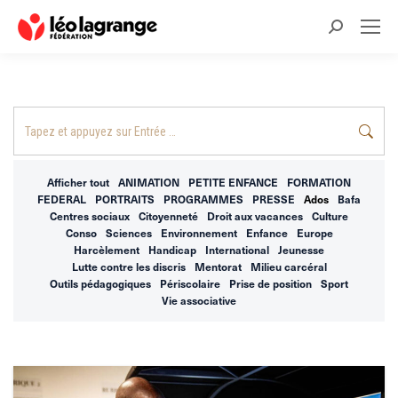
Recherche
:
Recherche
:
Afficher tout
ANIMATION
PETITE ENFANCE
FORMATION
FEDERAL
PORTRAITS
PROGRAMMES
PRESSE
Ados
Bafa
Centres sociaux
Citoyenneté
Droit aux vacances
Culture
Conso
Sciences
Environnement
Enfance
Europe
Harcèlement
Handicap
International
Jeunesse
Lutte contre les discris
Mentorat
Milieu carcéral
Outils pédagogiques
Périscolaire
Prise de position
Sport
Vie associative