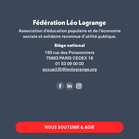
Fédération Léo Lagrange
Association d'éducation populaire et de l'économie
sociale et solidaire reconnue d’utilité publique.
Siège national
150 rue des Poissonniers
75883 PARIS CEDEX 18
01 53 09 00 00
accueil.fll@leolagrange.org
Retrouvez-nous sur :
La
La
La
page
page
page
Facebook
LinkedIn
Instagram
s'ouvre
s'ouvre
s'ouvre
dans
dans
dans
NOUS SOUTENIR & AGIR
une
une
une
nouvelle
nouvelle
nouvelle