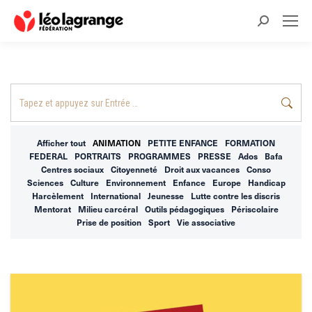
Recherche
:
Recherche
:
Afficher tout
ANIMATION
PETITE ENFANCE
FORMATION
FEDERAL
PORTRAITS
PROGRAMMES
PRESSE
Ados
Bafa
Centres sociaux
Citoyenneté
Droit aux vacances
Conso
Sciences
Culture
Environnement
Enfance
Europe
Handicap
Harcèlement
International
Jeunesse
Lutte contre les discris
Mentorat
Milieu carcéral
Outils pédagogiques
Périscolaire
Prise de position
Sport
Vie associative