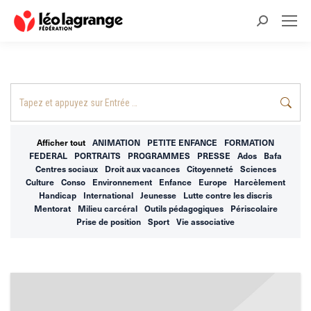
Recherche
:
Recherche
:
Afficher tout
ANIMATION
PETITE ENFANCE
FORMATION
FEDERAL
PORTRAITS
PROGRAMMES
PRESSE
Ados
Bafa
Centres sociaux
Droit aux vacances
Citoyenneté
Sciences
Culture
Conso
Environnement
Enfance
Europe
Harcèlement
Handicap
International
Jeunesse
Lutte contre les discris
Mentorat
Milieu carcéral
Outils pédagogiques
Périscolaire
Prise de position
Sport
Vie associative