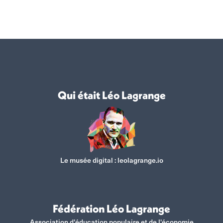
sur
sur
sur
sur
Facebook
X
WhatsApp
LinkedIn
Qui était Léo Lagrange
Le musée digital :
leolagrange.io
Fédération Léo Lagrange
Association d'éducation populaire et de l'économie