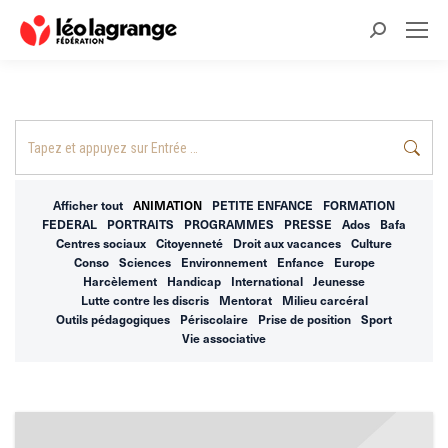
Recherche
:
Recherche
:
Afficher tout
ANIMATION
PETITE ENFANCE
FORMATION
FEDERAL
PORTRAITS
PROGRAMMES
PRESSE
Ados
Bafa
Centres sociaux
Citoyenneté
Droit aux vacances
Culture
Conso
Sciences
Environnement
Enfance
Europe
Harcèlement
Handicap
International
Jeunesse
Lutte contre les discris
Mentorat
Milieu carcéral
Outils pédagogiques
Périscolaire
Prise de position
Sport
Vie associative