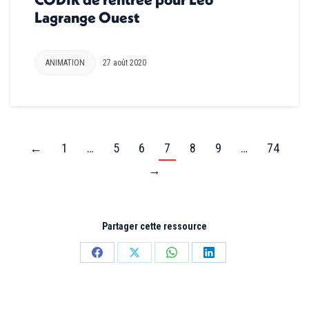
Lagrange Ouest
ANIMATION
27 août 2020
←
1
…
5
6
7
8
9
…
74
→
Partager cette ressource
Partager
Partager
Partager
Partager
sur
sur
sur
sur
Facebook
X
WhatsApp
LinkedIn