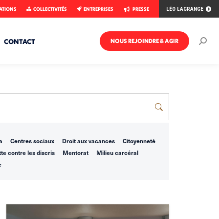
ATIONS
COLLECTIVITÉS
ENTREPRISES
PRESSE
LÉO LAGRANGE
CONTACT
NOUS REJOINDRE & AGIR
Rech
:
a
Centres sociaux
Droit aux vacances
Citoyenneté
te contre les discris
Mentorat
Milieu carcéral
e