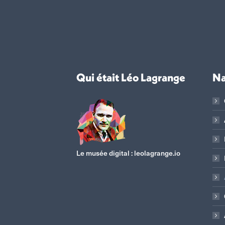
Qui était Léo Lagrange
Na
Le musée digital :
leolagrange.io