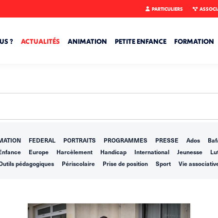
PARTICULIERS
ASSOCI
US ?
ACTUALITÉS
ANIMATION
PETITE ENFANCE
FORMATION
MATION
FEDERAL
PORTRAITS
PROGRAMMES
PRESSE
Ados
Baf
Enfance
Europe
Harcèlement
Handicap
International
Jeunesse
Lut
Outils pédagogiques
Périscolaire
Prise de position
Sport
Vie associativ