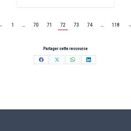
←
1
…
70
71
72
73
74
…
118
Partager cette ressource
Partager
Partager
Partager
Partager
sur
sur
sur
sur
Facebook
X
WhatsApp
LinkedIn