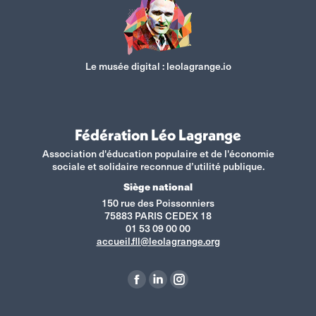
Le musée digital :
leolagrange.io
Fédération Léo Lagrange
Association d'éducation populaire et de l'économie
sociale et solidaire reconnue d’utilité publique.
Siège national
150 rue des Poissonniers
75883 PARIS CEDEX 18
01 53 09 00 00
accueil.fll@leolagrange.org
Retrouvez-nous sur :
La
La
La
page
page
page