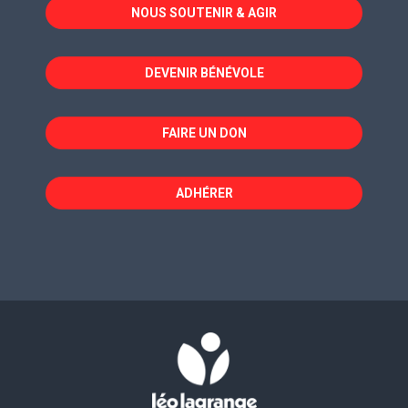
NOUS SOUTENIR & AGIR
une
une
une
nouvelle
nouvelle
nouvelle
fenêtre
fenêtre
fenêtre
DEVENIR BÉNÉVOLE
FAIRE UN DON
ADHÉRER