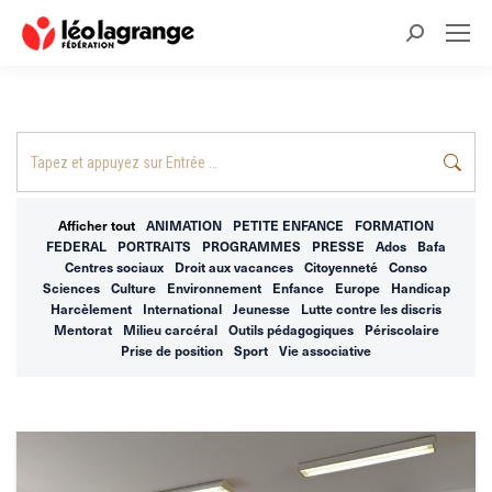
Recherche
:
Recherche
:
Afficher tout
ANIMATION
PETITE ENFANCE
FORMATION
FEDERAL
PORTRAITS
PROGRAMMES
PRESSE
Ados
Bafa
Centres sociaux
Droit aux vacances
Citoyenneté
Conso
Sciences
Culture
Environnement
Enfance
Europe
Handicap
Harcèlement
International
Jeunesse
Lutte contre les discris
Mentorat
Milieu carcéral
Outils pédagogiques
Périscolaire
Prise de position
Sport
Vie associative