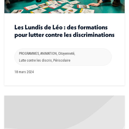
Les Lundis de Léo : des formations
pour lutter contre les discriminations
PROGRAMMES
,
ANIMATION
,
Citoyenneté
,
Lutte contre les discris
,
Périscolaire
18 mars 2024