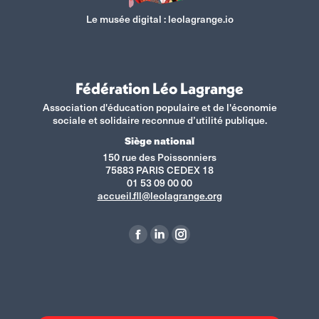
Le musée digital :
leolagrange.io
Fédération Léo Lagrange
Association d'éducation populaire et de l'économie
sociale et solidaire reconnue d’utilité publique.
Siège national
150 rue des Poissonniers
75883 PARIS CEDEX 18
01 53 09 00 00
accueil.fll@leolagrange.org
Retrouvez-nous sur :
La
La
La
page
page
page
Facebook
LinkedIn
Instagram
s'ouvre
s'ouvre
s'ouvre
dans
dans
dans