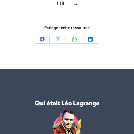
118
→
Partager cette ressource
Partager
Partager
Partager
Partager
sur
sur
sur
sur
Facebook
X
WhatsApp
LinkedIn
Qui était Léo Lagrange