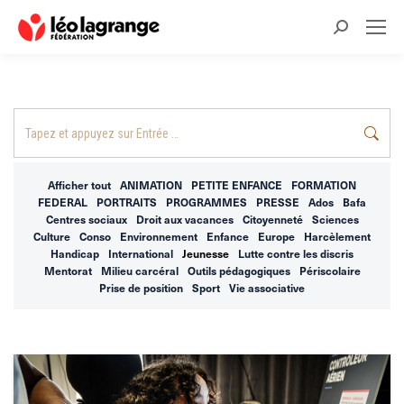
Recherche
:
Recherche
:
Afficher tout
ANIMATION
PETITE ENFANCE
FORMATION
FEDERAL
PORTRAITS
PROGRAMMES
PRESSE
Ados
Bafa
Centres sociaux
Droit aux vacances
Citoyenneté
Sciences
Culture
Conso
Environnement
Enfance
Europe
Harcèlement
Handicap
International
Jeunesse
Lutte contre les discris
Mentorat
Milieu carcéral
Outils pédagogiques
Périscolaire
Prise de position
Sport
Vie associative