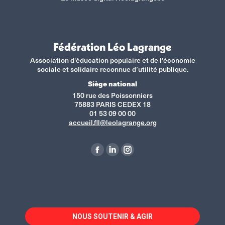
Fédération Léo Lagrange
Association d'éducation populaire et de l'économie
sociale et solidaire reconnue d’utilité publique.
Siège national
150 rue des Poissonniers
75883 PARIS CEDEX 18
01 53 09 00 00
accueil.fll@leolagrange.org
Retrouvez-nous sur :
La
La
La
page
page
page
Facebook
LinkedIn
Instagram
s'ouvre
s'ouvre
s'ouvre
dans
dans
dans
NOUS SOUTENIR & AGIR
une
une
une