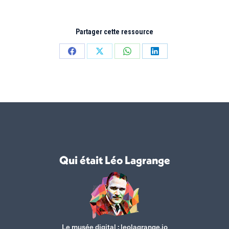
Partager cette ressource
Partager
Partager
Partager
Partager
sur
sur
sur
sur
Facebook
X
WhatsApp
LinkedIn
Qui était Léo Lagrange
Le musée digital :
leolagrange.io