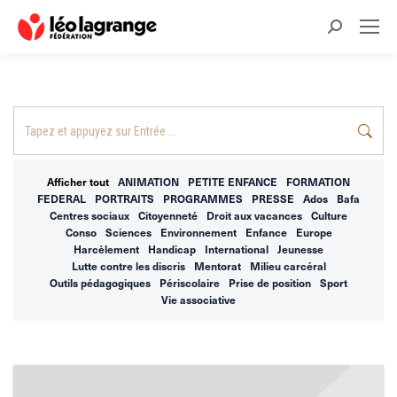
Recherche
:
Recherche
:
Afficher tout
ANIMATION
PETITE ENFANCE
FORMATION
FEDERAL
PORTRAITS
PROGRAMMES
PRESSE
Ados
Bafa
Centres sociaux
Citoyenneté
Droit aux vacances
Culture
Conso
Sciences
Environnement
Enfance
Europe
Harcèlement
Handicap
International
Jeunesse
Lutte contre les discris
Mentorat
Milieu carcéral
Outils pédagogiques
Périscolaire
Prise de position
Sport
Vie associative