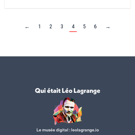
←
1
2
3
4
5
6
→
Qui était Léo Lagrange
Le musée digital :
leolagrange.io