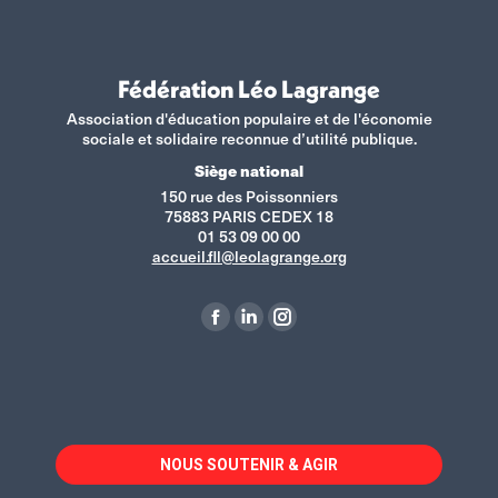
Fédération Léo Lagrange
Association d'éducation populaire et de l'économie
sociale et solidaire reconnue d’utilité publique.
Siège national
150 rue des Poissonniers
75883 PARIS CEDEX 18
01 53 09 00 00
accueil.fll@leolagrange.org
Retrouvez-nous sur :
La
La
La
page
page
page
Facebook
LinkedIn
Instagram
s'ouvre
s'ouvre
s'ouvre
dans
dans
dans
NOUS SOUTENIR & AGIR
une
une
une