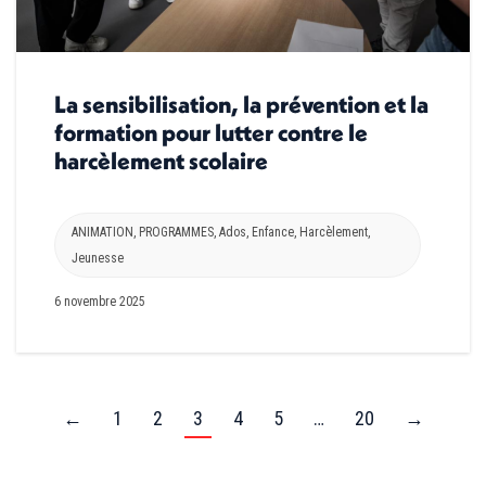
La sensibilisation, la prévention et la
formation pour lutter contre le
harcèlement scolaire
ANIMATION
,
PROGRAMMES
,
Ados
,
Enfance
,
Harcèlement
,
Jeunesse
6 novembre 2025
←
1
2
3
4
5
…
20
→