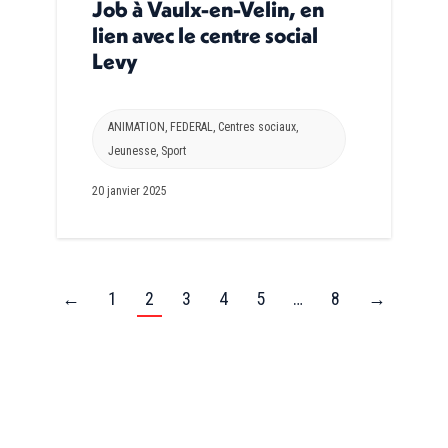
Job à Vaulx-en-Velin, en
lien avec le centre social
Levy
ANIMATION
,
FEDERAL
,
Centres sociaux
,
Jeunesse
,
Sport
20 janvier 2025
←
1
2
3
4
5
…
8
→