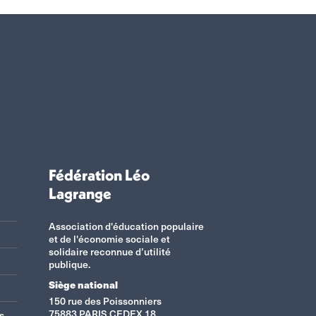
Fédération Léo
Lagrange
Association d'éducation populaire
et de l'économie sociale et
solidaire reconnue d’utilité
publique.
Siège national
150 rue des Poissonniers
75883 PARIS CEDEX 18
s