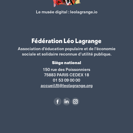
Le musée digital :
leolagrange.io
Fédération Léo Lagrange
Association d'éducation populaire et de l'économie
sociale et solidaire reconnue d’utilité publique.
Siège national
150 rue des Poissonniers
75883 PARIS CEDEX 18
01 53 09 00 00
accueil.fll@leolagrange.org
Retrouvez-nous sur :
La
La
La
page
page
page
Facebook
LinkedIn
Instagram
s'ouvre
s'ouvre
s'ouvre