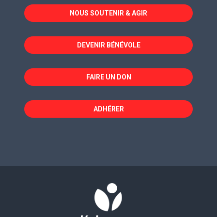
dans
dans
dans
NOUS SOUTENIR & AGIR
une
une
une
nouvelle
nouvelle
nouvelle
fenêtre
fenêtre
fenêtre
DEVENIR BÉNÉVOLE
FAIRE UN DON
ADHÉRER