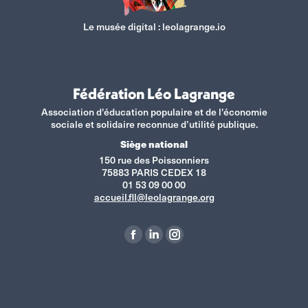
Le musée digital :
leolagrange.io
Fédération Léo Lagrange
Association d'éducation populaire et de l'économie
sociale et solidaire reconnue d’utilité publique.
Siège national
150 rue des Poissonniers
75883 PARIS CEDEX 18
01 53 09 00 00
accueil.fll@leolagrange.org
Retrouvez-nous sur :
La
La
La
page
page
page
Facebook
LinkedIn
Instagram
s'ouvre
s'ouvre
s'ouvre