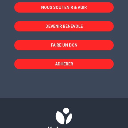
dans
dans
dans
NOUS SOUTENIR & AGIR
une
une
une
nouvelle
nouvelle
nouvelle
fenêtre
fenêtre
fenêtre
DEVENIR BÉNÉVOLE
FAIRE UN DON
ADHÉRER