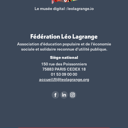
Le musée digital :
leolagrange.io
Fédération Léo Lagrange
Association d'éducation populaire et de l'économie
sociale et solidaire reconnue d’utilité publique.
Siège national
150 rue des Poissonniers
75883 PARIS CEDEX 18
01 53 09 00 00
accueil.fll@leolagrange.org
Retrouvez-nous sur :
La
La
La
page
page
page
Facebook
LinkedIn
Instagram
s'ouvre
s'ouvre
s'ouvre
dans
dans
dans