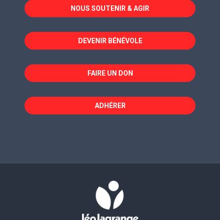
NOUS SOUTENIR & AGIR
une
une
une
nouvelle
nouvelle
nouvelle
fenêtre
fenêtre
fenêtre
DEVENIR BÉNÉVOLE
FAIRE UN DON
ADHÉRER