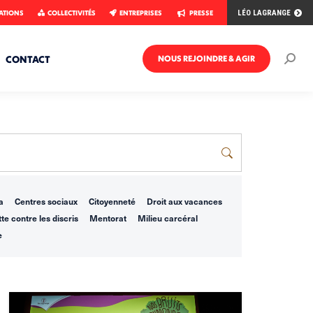
ATIONS
COLLECTIVITÉS
ENTREPRISES
PRESSE
LÉO LAGRANGE
CONTACT
NOUS REJOINDRE & AGIR
Rech
:
a
Centres sociaux
Citoyenneté
Droit aux vacances
te contre les discris
Mentorat
Milieu carcéral
e