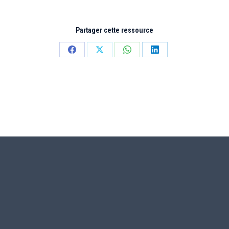
Partager cette ressource
Partager
Partager
Partager
Partager
sur
sur
sur
sur
Facebook
X
WhatsApp
LinkedIn