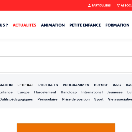
PARTICULIERS
ASSOCI
US ?
ACTUALITÉS
ANIMATION
PETITE ENFANCE
FORMATION
MATION
FEDERAL
PORTRAITS
PROGRAMMES
PRESSE
Ados
Baf
Enfance
Europe
Harcèlement
Handicap
International
Jeunesse
Lut
Outils pédagogiques
Périscolaire
Prise de position
Sport
Vie associativ