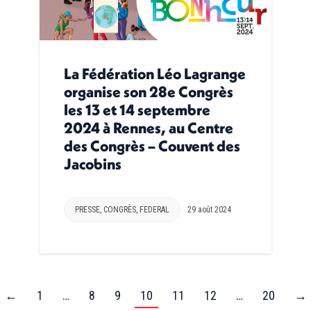
La Fédération Léo Lagrange
organise son 28e Congrès
les 13 et 14 septembre
2024 à Rennes, au Centre
des Congrès – Couvent des
Jacobins
PRESSE
,
CONGRÈS
,
FEDERAL
29 août 2024
←
1
…
8
9
10
11
12
…
20
→