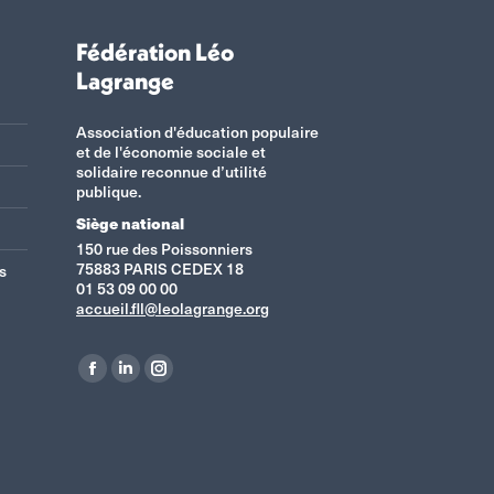
Fédération Léo
Lagrange
Association d'éducation populaire
et de l'économie sociale et
solidaire reconnue d’utilité
publique.
Siège national
150 rue des Poissonniers
75883 PARIS CEDEX 18
s
01 53 09 00 00
accueil.fll@leolagrange.org
Retrouvez-nous sur :
La
La
La
page
page
page
Facebook
LinkedIn
Instagram
s'ouvre
s'ouvre
s'ouvre