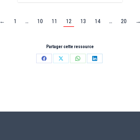
←
1
…
10
11
12
13
14
…
20
Partager cette ressource
Partager
Partager
Partager
Partager
sur
sur
sur
sur
Facebook
X
WhatsApp
LinkedIn