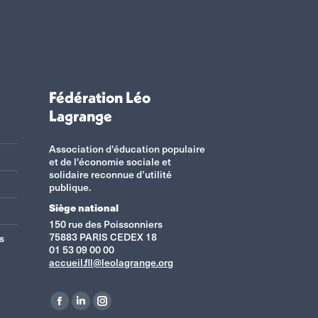
Fédération Léo
Lagrange
Association d'éducation populaire
et de l'économie sociale et
solidaire reconnue d’utilité
publique.
Siège national
150 rue des Poissonniers
75883 PARIS CEDEX 18
s
01 53 09 00 00
accueil.fll@leolagrange.org
Retrouvez-nous sur :
La
La
La