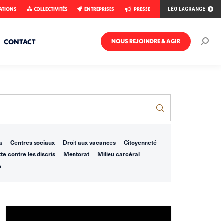
ATIONS
COLLECTIVITÉS
ENTREPRISES
PRESSE
LÉO LAGRANGE
CONTACT
NOUS REJOINDRE & AGIR
Rech
:
a
Centres sociaux
Droit aux vacances
Citoyenneté
te contre les discris
Mentorat
Milieu carcéral
e