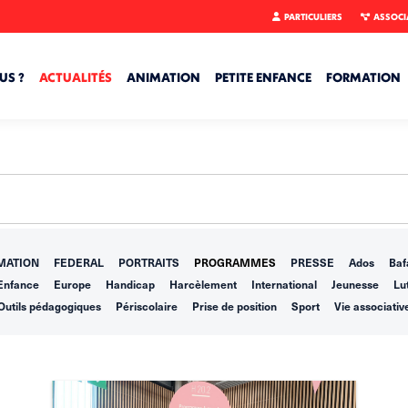
PARTICULIERS
ASSOCI
US ?
ACTUALITÉS
ANIMATION
PETITE ENFANCE
FORMATION
MATION
FEDERAL
PORTRAITS
PROGRAMMES
PRESSE
Ados
Baf
Enfance
Europe
Handicap
Harcèlement
International
Jeunesse
Lut
Outils pédagogiques
Périscolaire
Prise de position
Sport
Vie associativ