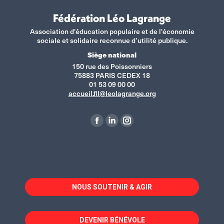
Fédération Léo Lagrange
Association d'éducation populaire et de l'économie
sociale et solidaire reconnue d’utilité publique.
Siège national
150 rue des Poissonniers
75883 PARIS CEDEX 18
01 53 09 00 00
accueil.fll@leolagrange.org
Retrouvez-nous sur :
La
La
La
page
page
page
Facebook
LinkedIn
Instagram
s'ouvre
s'ouvre
s'ouvre
dans
dans
dans
NOUS SOUTENIR & AGIR
une
une
une
nouvelle
nouvelle
nouvelle
fenêtre
fenêtre
fenêtre
DEVENIR BÉNÉVOLE