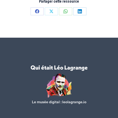
Partager cette ressource
Partager
Partager
Partager
Partager
sur
sur
sur
sur
Facebook
X
WhatsApp
LinkedIn
Qui était Léo Lagrange
Le musée digital :
leolagrange.io