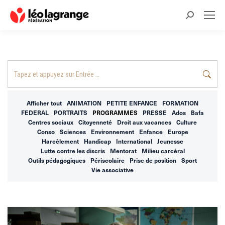
Recherche
:
Recherche
:
Afficher tout
ANIMATION
PETITE ENFANCE
FORMATION
FEDERAL
PORTRAITS
PROGRAMMES
PRESSE
Ados
Bafa
Centres sociaux
Citoyenneté
Droit aux vacances
Culture
Conso
Sciences
Environnement
Enfance
Europe
Harcèlement
Handicap
International
Jeunesse
Lutte contre les discris
Mentorat
Milieu carcéral
Outils pédagogiques
Périscolaire
Prise de position
Sport
Vie associative