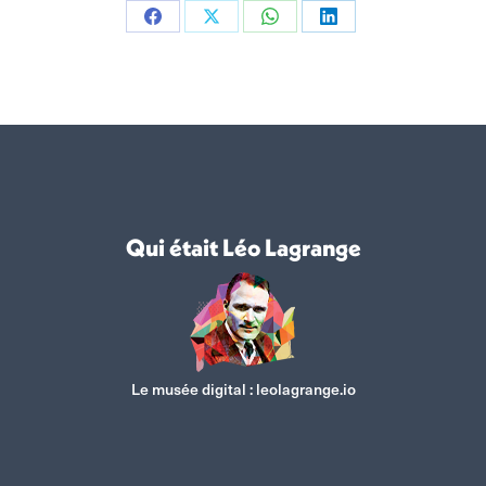
Partager
Partager
Partager
Partager
sur
sur
sur
sur
Facebook
X
WhatsApp
LinkedIn
Qui était Léo Lagrange
Le musée digital :
leolagrange.io