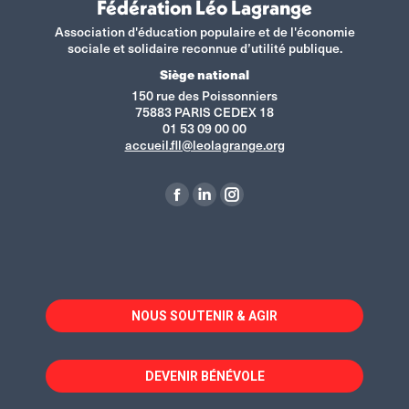
Fédération Léo Lagrange
Association d'éducation populaire et de l'économie
sociale et solidaire reconnue d’utilité publique.
Siège national
150 rue des Poissonniers
75883 PARIS CEDEX 18
01 53 09 00 00
accueil.fll@leolagrange.org
Retrouvez-nous sur :
La
La
La
page
page
page
Facebook
LinkedIn
Instagram
s'ouvre
s'ouvre
s'ouvre
dans
dans
dans
NOUS SOUTENIR & AGIR
une
une
une
nouvelle
nouvelle
nouvelle
fenêtre
fenêtre
fenêtre
DEVENIR BÉNÉVOLE