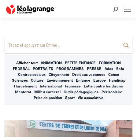
Recherche
:
Recherche
:
Afficher tout
ANIMATION
PETITE ENFANCE
FORMATION
FEDERAL
PORTRAITS
PROGRAMMES
PRESSE
Ados
Bafa
Centres sociaux
Citoyenneté
Droit aux vacances
Conso
Sciences
Culture
Environnement
Enfance
Europe
Handicap
Harcèlement
International
Jeunesse
Lutte contre les discris
Mentorat
Milieu carcéral
Outils pédagogiques
Périscolaire
Prise de position
Sport
Vie associative