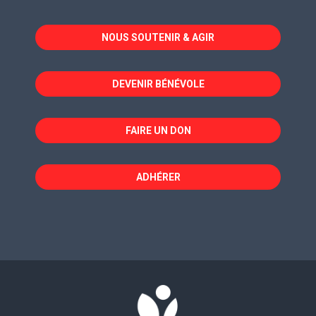
s'ouvre
s'ouvre
s'ouvre
dans
dans
dans
NOUS SOUTENIR & AGIR
une
une
une
nouvelle
nouvelle
nouvelle
fenêtre
fenêtre
fenêtre
DEVENIR BÉNÉVOLE
FAIRE UN DON
ADHÉRER