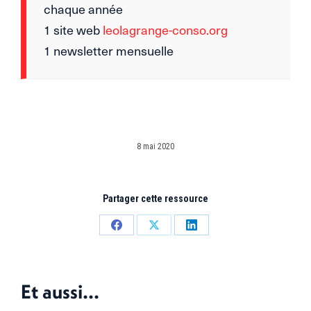
chaque année
1 site web
leolagrange-conso.org
1 newsletter mensuelle
8 mai 2020
Partager cette ressource
Partager
Partager
Partager
sur
sur
sur
Facebook
X
LinkedIn
Et aussi...