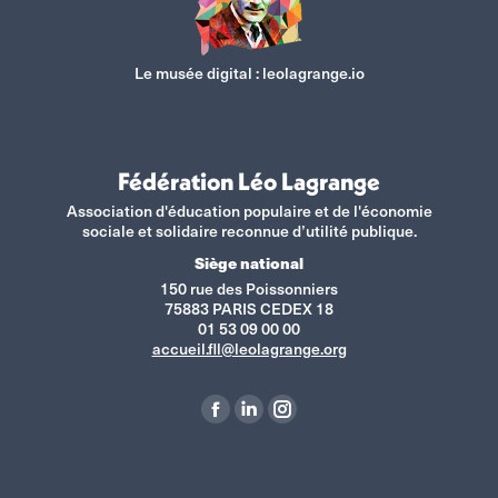
Le musée digital :
leolagrange.io
Fédération Léo Lagrange
Association d'éducation populaire et de l'économie
sociale et solidaire reconnue d’utilité publique.
Siège national
150 rue des Poissonniers
75883 PARIS CEDEX 18
01 53 09 00 00
accueil.fll@leolagrange.org
Retrouvez-nous sur :
La
La
La
page
page
page
Facebook
LinkedIn
Instagram